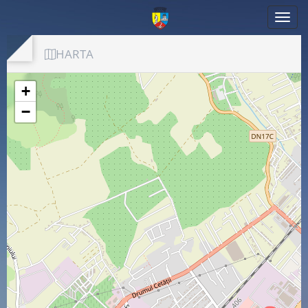
HARTA
+
−